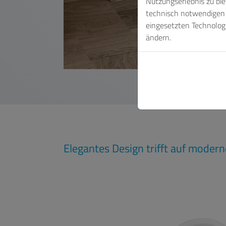
Nutzungserlebnis zu bi
technisch notwendigen C
eingesetzten Technologi
ändern.
Elegantes Design trifft auf modern