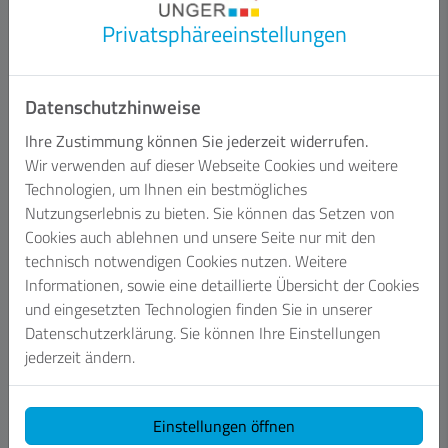
Privatsphäre­einstellungen
Datenschutzhinweise
Bildquelle: Kaldewei
Ihre Zustimmung können Sie jederzeit widerrufen.
Die Intensität und Art der Wellnessbehandlung können ganz
Wir verwenden auf dieser Webseite Cookies und weitere
individuell gestaltet werden. So kommt die wohltuende Wirkung
Technologien, um Ihnen ein bestmögliches
genau da an, wo sie benötigt wird.
Nutzungserlebnis zu bieten. Sie können das Setzen von
Cookies auch ablehnen und unsere Seite nur mit den
technisch notwendigen Cookies nutzen. Weitere
Informationen, sowie eine detaillierte Übersicht der Cookies
Aquamassage FULL BODY
und eingesetzten Technologien finden Sie in unserer
Datenschutzerklärung. Sie können Ihre Einstellungen
FULL BODY verwöhnt mit einer intensiven Massage durch
jederzeit ändern.
kraftvolle Wasserstrahlen. Ob nach harter Arbeit oder
einem fordernden Workout – die Massage löst
Verspannungen, lockert das Bindegewebe und fördert die
Einstellungen öffnen
Durchblutung des Körpers. Die Wasserstrahlen sind mit Luft