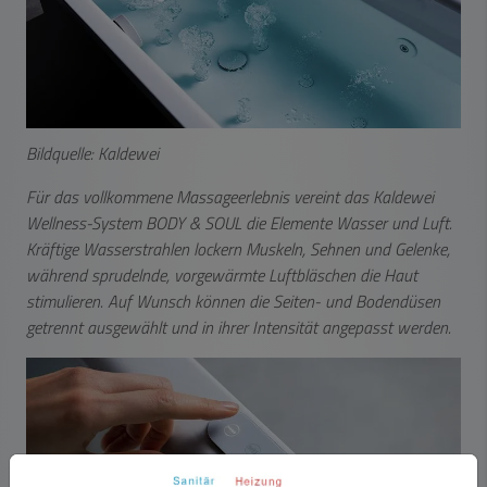
Bildquelle: Kaldewei
Für das vollkommene Massageerlebnis vereint das Kaldewei
Wellness-System BODY & SOUL die Elemente Wasser und Luft.
Kräftige Wasserstrahlen lockern Muskeln, Sehnen und Gelenke,
während sprudelnde, vorgewärmte Luftbläschen die Haut
stimulieren. Auf Wunsch können die Seiten- und Bodendüsen
getrennt ausgewählt und in ihrer Intensität angepasst werden.